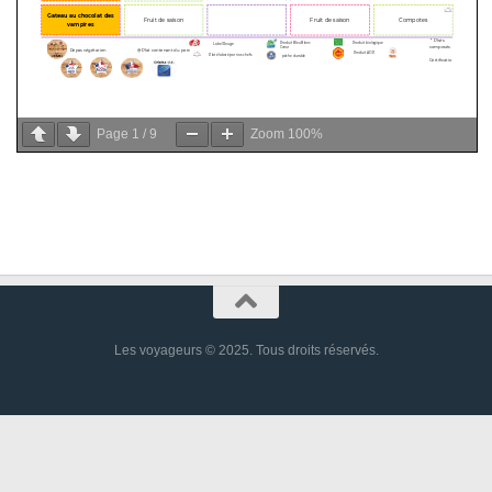
Page
1
/
9
Zoom
100%
Les voyageurs © 2025. Tous droits réservés.