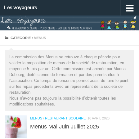
Les voyageurs
Skip to content
CATÉGORIE :
MENUS
La commission des Menus se retrouve à chaque période pour
valider la proposition de menus de la société de restauration, en
moyenne 5 fois par an. Cette commission est animée par Marina
Dubourg, diététicienne de formation et par des parents élus à
l’association. Ce temps de rencontre permet aussi de faire le point
sur les repas précédents avec un représentant de la société de
restauration.
Nous n’avons pas toujours la possibilité d’obtenir toutes les
modifications souhaitées.
MENUS
/
RESTAURANT SCOLAIRE
10 AVRIL 2026
Menus Mai Juin Juillet 2025