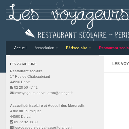
Skip to content
Accueil
Association
Périscolaire
Restaurant scola
LES VOY
LES VOYAGEURS
Restaurant scolaire
17 Rue de Châteaubriant
44590 Derval
02 28 50 47 41
lesvoyageurs-derval-asso@orange.fr
Accueil périscolaire et Accueil des Mercredis
4 rue du Tourniquet
44590 Derval
09 72 92 08 39
lesvoyageurs-derval-asso@orange.fr